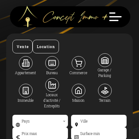
Vente
Location
Garage /
Appartement
Bureau
Commerce
Parking
Locaux
Immeuble
d'activité /
Maison
Terrain
Entrepôts
Pays
Ville