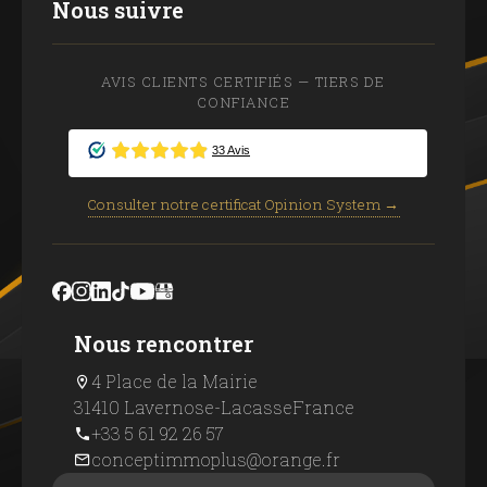
Nous suivre
AVIS CLIENTS CERTIFIÉS — TIERS DE
CONFIANCE
Consulter notre certificat Opinion System →
Nous rencontrer
4 Place de la Mairie
31410 Lavernose-Lacasse
France
+33 5 61 92 26 57
conceptimmoplus@orange.fr