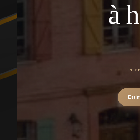
à 
MEM
Esti