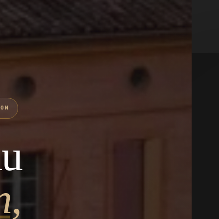
ION
du
n,