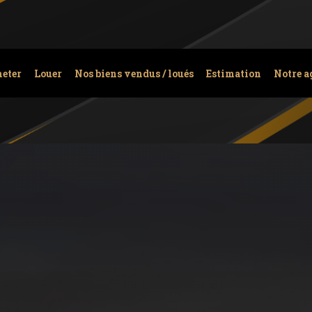
eter
Louer
Nos biens vendus / loués
Estimation
Notre a