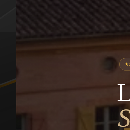
★
L
S