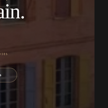
in.
VIES
s