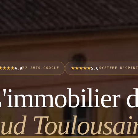
★★★★
★★★★★
4,9
5,0
62 AVIS GOOGLE
SYSTÈME D'OPIN
'immobilier 
ud Toulousai