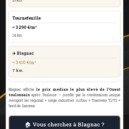
15 km
Tournefeuille
≈ 3 290 €/m²
14 km
✈️ Blagnac
≈ 3 410 €/m²
7 km
Blagnac affiche
le prix médian le plus élevé de l'Ouest
toulousain
après Toulouse — justifié par la combinaison unique
Aéroport 1er régional + siège industriel Airbus + Tramway T1/T2 +
bord de Garonne.
🏠 Vous cherchez à Blagnac ?