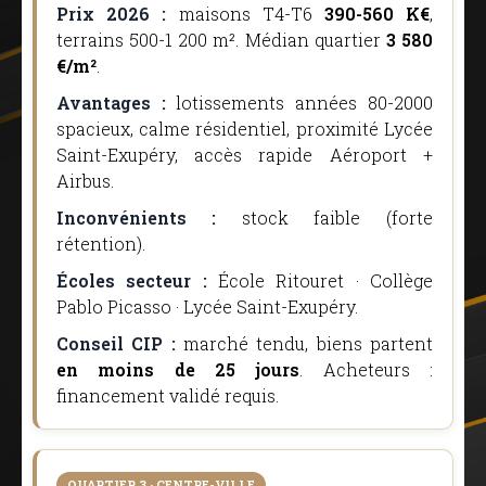
Prix 2026 :
maisons T4-T6
390-560 K€
,
terrains 500-1 200 m². Médian quartier
3 580
€/m²
.
Avantages :
lotissements années 80-2000
spacieux, calme résidentiel, proximité Lycée
Saint-Exupéry, accès rapide Aéroport +
Airbus.
Inconvénients :
stock faible (forte
rétention).
Écoles secteur :
École Ritouret · Collège
Pablo Picasso · Lycée Saint-Exupéry.
Conseil CIP :
marché tendu, biens partent
en moins de 25 jours
. Acheteurs :
financement validé requis.
QUARTIER 3 · CENTRE-VILLE