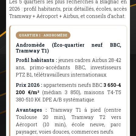
Les 5 quartiers les plus recherchés à Blagnac en
2026 : profil habitants, prix détaillés, écoles, accès
Tramway + Aéroport + Airbus, et conseils d'achat.
QUARTIER 1 · ANDROMÈDE
Andromède (Éco-quartier neuf BBC,
Tramway T1)
Profil habitants :
jeunes cadres Airbus 28-42
ans, primo-accédants BBC, investisseurs
PTZ B1, télétravailleurs internationaux.
Prix 2026 :
appartements neufs BBC
3 650-4
200 €/m²
(médian 3 850), maisons T4-T5
380-510 K€. DPE A/B systématique.
Avantages :
Tramway T1 à pied (centre
Toulouse 20 min), Tramway T2 vers
Aéroport (10 min), école neuve, parc
paysager, voies douces, commerces neufs.