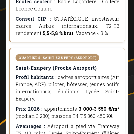
Écoles secteur :
École Lagardère · Collège
Léonce Couture.
Conseil CIP :
STRATÉGIQUE investisseur
cadres Airbus internationaux. T2-T3
rendement
5,5-5,8 % brut
. Vacance < 3 %.
QUARTIER 5 · SAINT-EXUPÉRY (AÉROPORT)
Saint-Exupéry (Proche Aéroport)
Profil habitants :
cadres aéroportuaires (Air
France, ADP), pilotes, hôtesses, jeunes actifs
internationaux, étudiants Lycée Saint-
Exupéry.
Prix 2026 :
appartements
3 000-3 550 €/m²
(médian 3 280), maisons T4-T5 360-450 K€.
Avantages :
Aéroport à pied via Tramway
T2 (10 min), Lycée Saint-Exupéry (filières