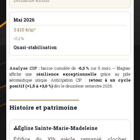
Demande Airbus
Mai 2026
3 410 €/m²
-0,1 %
Quasi-stabilisation
Analyse CIP :
baisse cumulée de
-0,3 %
sur 5 mois — Blagnac
affiche une
résilience exceptionnelle
grâce au pôle
aéronautique unique. Anticipation CIP :
retour à un cycle
positif (+1,5 à +3,0 %)
dès le deuxième semestre 2026.
Histoire et patrimoine
⛪Église Sainte-Marie-Madeleine
Édifice du XIIᵉ siècle remanié, clocher