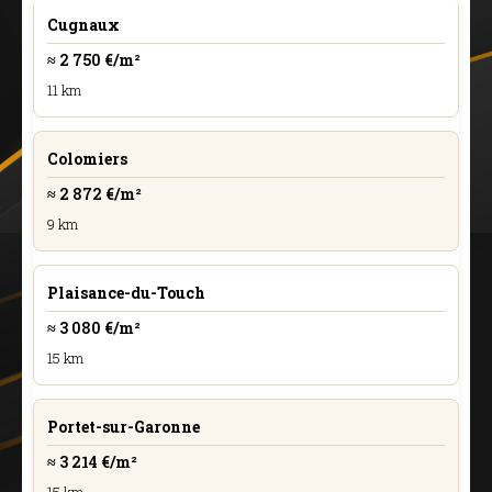
Cugnaux
≈ 2 750 €/m²
11 km
Colomiers
≈ 2 872 €/m²
9 km
Plaisance-du-Touch
≈ 3 080 €/m²
15 km
Portet-sur-Garonne
≈ 3 214 €/m²