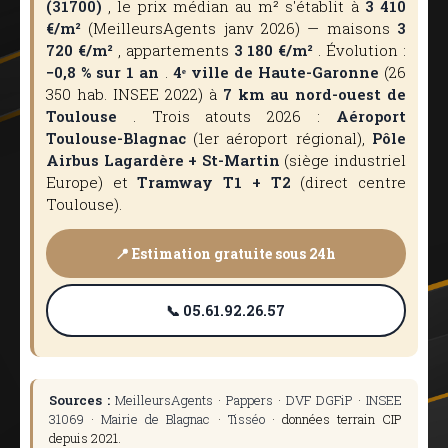
(31700)
, le prix médian au m² s'établit à
3 410
€/m²
(MeilleursAgents janv 2026) — maisons
3
720 €/m²
, appartements
3 180 €/m²
. Évolution :
−0,8 % sur 1 an
.
4ᵉ ville de Haute-Garonne
(26
350 hab. INSEE 2022) à
7 km au nord-ouest de
Toulouse
. Trois atouts 2026 :
Aéroport
Toulouse-Blagnac
(1er aéroport régional),
Pôle
Airbus Lagardère + St-Martin
(siège industriel
Europe) et
Tramway T1 + T2
(direct centre
Toulouse).
📍 Estimation gratuite sous 24h
📞 05.61.92.26.57
Sources :
MeilleursAgents
·
Pappers
·
DVF DGFiP
·
INSEE
31069
·
Mairie de Blagnac
·
Tisséo
· données terrain CIP
depuis 2021.