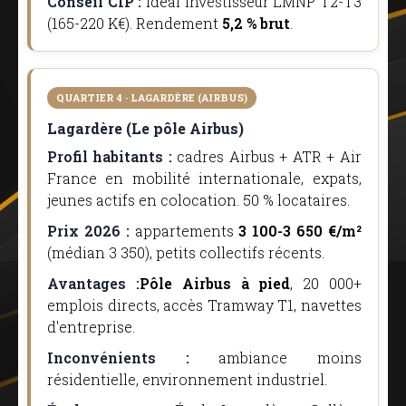
Conseil CIP :
idéal investisseur LMNP T2-T3
(165-220 K€). Rendement
5,2 % brut
.
QUARTIER 4 · LAGARDÈRE (AIRBUS)
Lagardère (Le pôle Airbus)
Profil habitants :
cadres Airbus + ATR + Air
France en mobilité internationale, expats,
jeunes actifs en colocation. 50 % locataires.
Prix 2026 :
appartements
3 100-3 650 €/m²
(médian 3 350), petits collectifs récents.
Avantages :
Pôle Airbus à pied
, 20 000+
emplois directs, accès Tramway T1, navettes
d'entreprise.
Inconvénients :
ambiance moins
résidentielle, environnement industriel.