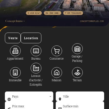
Vente
Location
Garage /
Appartement
Bureau
Commerce
Parking
Locaux
Immeuble
d'activité /
Maison
Terrain
Entrepôts
Pays
Ville