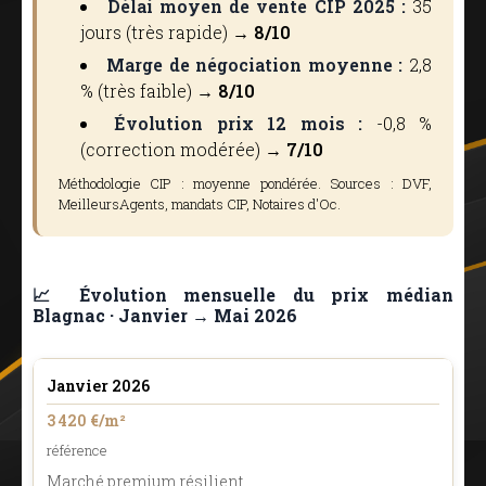
Délai moyen de vente CIP 2025 :
35
jours (très rapide) →
8/10
Marge de négociation moyenne :
2,8
% (très faible) →
8/10
Évolution prix 12 mois :
-0,8 %
(correction modérée) →
7/10
Méthodologie CIP : moyenne pondérée. Sources : DVF,
MeilleursAgents, mandats CIP, Notaires d'Oc.
📈 Évolution mensuelle du prix médian
Blagnac · Janvier → Mai 2026
Janvier 2026
3 420 €/m²
référence
Marché premium résilient