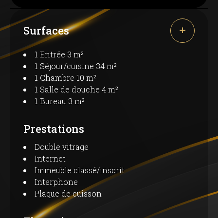
Surfaces
1 Entrée
3 m²
1 Séjour/cuisine
34 m²
1 Chambre
10 m²
1 Salle de douche
4 m²
1 Bureau
3 m²
Prestations
Double vitrage
Internet
Immeuble classé/inscrit
Interphone
Plaque de cuisson