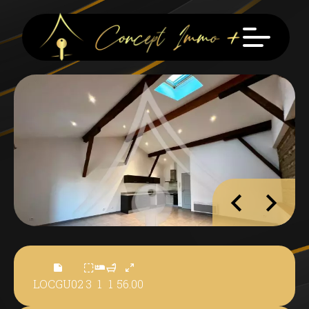
LOCGU02
3
1
1
56.00