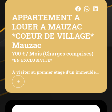
APPARTEMENT A
LOUER A MAUZAC
*COEUR DE VILLAGE*
Mauzac
700 € / Mois (Charges comprises)
*EN EXCLUSIVITE*
À visiter au premier étage d'un immeuble
sécurisé par interphone : un belle
appartement de 56 m² refait à neuf avec de
belles prestations. Il ce compose: d'une
entrée, un grand séjour/cuisine, une
chambre, un bureau et une salle d'eau et des
toilettes séparés.