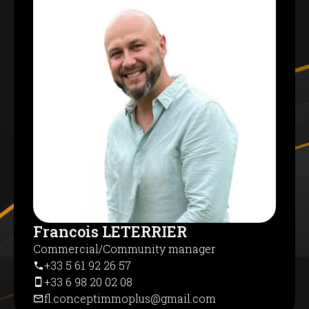
Produit rare à la location sur le secteur.
* Garant obligatoire *
À proximité : bus, École Primaire Publique
Jean Jacques Rousseau, restaurants et
épicerie. Accès autoroute A64 à 2 km.
A visité sans tarder
Francois LETERRIER
Commercial/Community manager
+33 5 61 92 26 57
+33 6 98 20 02 08
fl.conceptimmoplus@gmail.com