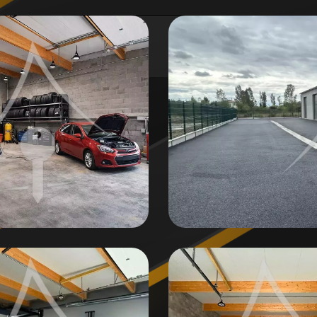
éveloppement avec flux clients
centration et productivité
ectricité...)
 bureau
)