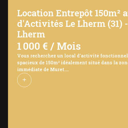
Location Entrepôt 150m² 
d'Activités Le Lherm (31)
Lherm
1 000 € / Mois
Vous recherchez un local d'activité fonctionnel
spacieux de 150m² idéalement situé dans la zon
immédiate de Muret.
🏢 Configuration optimale pour votre activité :
100m² de plateforme rectangulaire au rez-de-chau
50m² de mezzanine aménageable en bureau, sho
Hauteur sous plafond généreuse facilitant le sto