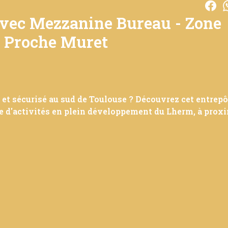
avec Mezzanine Bureau - Zone
 - Proche Muret
 et sécurisé au sud de Toulouse ? Découvrez cet entrepô
e d'activités en plein développement du Lherm, à prox
ssée - parfaite pour stockage, atelier ou activité artis
wroom ou espace administratif
ckage vertical et la circulation