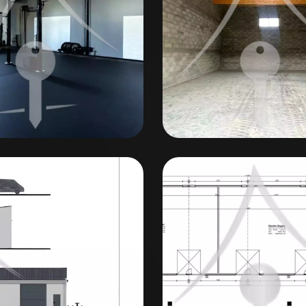
optimales !
mique en croissance
e selon vos besoins
ée
gion Muretaine
 le marché locatif professionnel du Lherm !