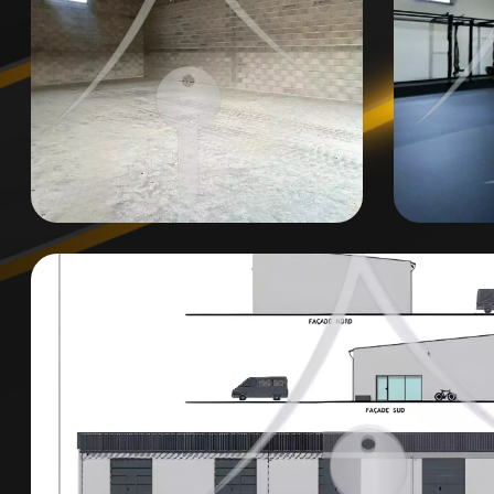
Disponibilité : Immédiate
Parking : Inclus
Charges : À définir
🎯 Pourquoi choisir cet entrepôt ?
Développez votre activité dans des conditions 
Ce local professionnel combine :
🏆 Emplacement premium dans une zone écono
💪 Modularité grâce à la mezzanine aménageabl
🔒 Sécurité renforcée avec parcelle privée clôtur
💼 Rapport qualité-prix exceptionnel pour la ré
Ne laissez pas passer cette opportunité rare sur