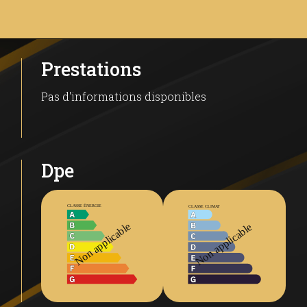
ment simplifié
Prestations
isée
Pas d'informations disponibles
ients
voisinage
 professionnelles
Dpe
que du Lherm, ce local bénéficie d'une excellente visi
ille
s (A64, RN117) - parfait pour livraisons et déplacement