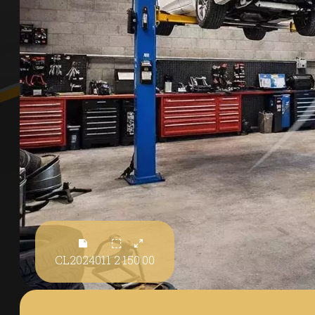
CL2024011
2
150.00