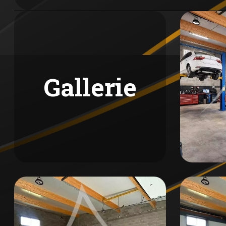
🏪 Environnement commercial actif - zone en d
🌳 Cadre calme et professionnel - idéal pour con
💼 Idéal pour :
✔️ Artisans (menuiserie, métallerie, plomberie, él
Gallerie
✔️ Entreprises de logistique et stockage
✔️ Ateliers de réparation et maintenance
✔️ Activités de commerce avec stock
✔️ Start-ups nécessitant espace de production +
✔️ Prestataires de services BtoB
💰 Informations pratiques :
Surface totale : 150m² (100m² + 50m² mezzanine
Type de bien : Entrepôt / Local d'activité