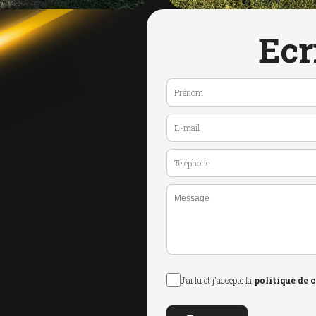
Ecr
J’ai lu et j'accepte la
politique de 