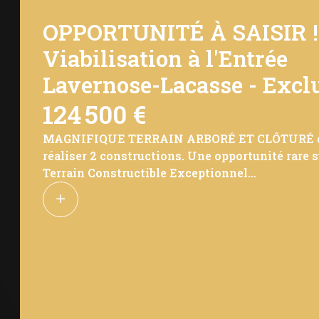
OPPORTUNITÉ À SAISIR ! T
Viabilisation à l'Entrée
Lavernose-Lacasse -
Exclu
124 500 €
MAGNIFIQUE TERRAIN ARBORÉ ET CLÔTURÉ de 1646
réaliser 2 constructions. Une opportunité rare 
Terrain Constructible Exceptionnel
Ce superbe terrain à bâtir de 1646 m² représent
immobiliers. Terrain constructible arboré et clô
l'entrée du terrain facilitant les raccordements.
Atouts majeurs :
Surface généreuse de 1646 m²
Viabilisation présente à l'entrée du terrain
Possibilité de 2 constructions distinctes