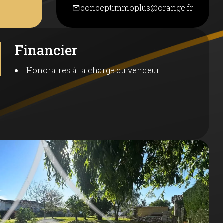
conceptimmoplus@orange.fr
Financier
:
Honoraires à la charge du vendeur
ualité,