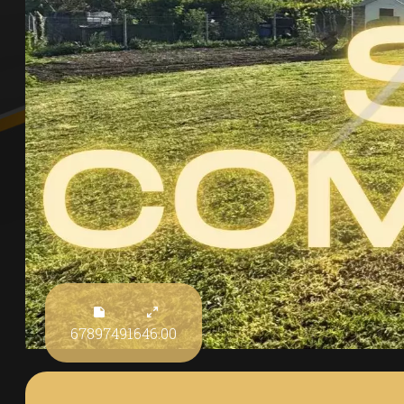
6789749
1646.00