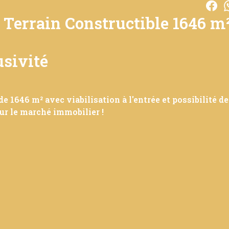
errain Constructible 1646 m²
sivité
 m² avec viabilisation à l'entrée et possibilité de
sur le marché immobilier !
e une opportunité unique pour concrétiser vos projets
turé offrant un cadre naturel préservé, avec viabilisatio