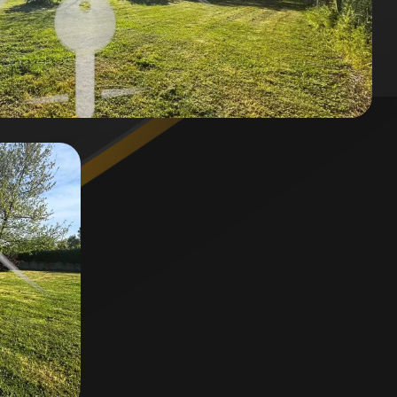
ible
rtunité