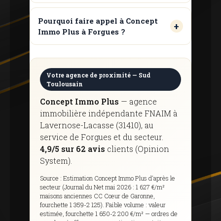
Pourquoi faire appel à Concept
Immo Plus à Forgues ?
Votre agence de proximité — Sud
Toulousain
Concept Immo Plus
— agence
immobilière indépendante FNAIM à
Lavernose-Lacasse (31410), au
service de Forgues et du secteur.
4,9/5 sur 62 avis
clients (Opinion
System).
Source : Estimation Concept Immo Plus d'après le
secteur (Journal du Net mai 2026 : 1 627 €/m²
maisons anciennes CC Cœur de Garonne,
fourchette 1 359-2 125). Faible volume : valeur
estimée, fourchette 1 650-2 200 €/m² — ordres de