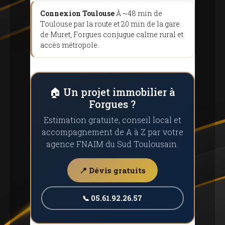
Connexion Toulouse
À ~48 min de
Toulouse par la route et 20 min de la gare
de Muret, Forgues conjugue calme rural et
accès métropole.
🏠 Un projet immobilier à
Forgues ?
Estimation gratuite, conseil local et
accompagnement de A à Z par votre
agence FNAIM du Sud Toulousain.
📍 Dévis gratuits
📞 05.61.92.26.57