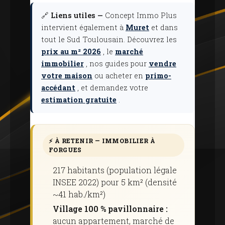
🔗
Liens utiles —
Concept Immo Plus
intervient également à
Muret
et dans
tout le Sud Toulousain. Découvrez les
prix au m² 2026
, le
marché
immobilier
, nos guides pour
vendre
votre maison
ou acheter en
primo-
accédant
, et demandez votre
estimation gratuite
.
⚡ À RETENIR — IMMOBILIER À
FORGUES
217 habitants (population légale
INSEE 2022) pour 5 km² (densité
~41 hab./km²)
Village 100 % pavillonnaire :
aucun appartement, marché de