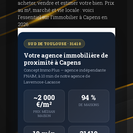
acheter, vendre et estimer votre bien. Prix ​​
au m², marché et vie locale : voici
l'essentiel sur l'immobilier à Capens en
2026.
SUD DE TOULOUSE · 31410
Votre agence immobilière de
proximité à Capens
Concept Immo Plus — agence indépendante
FNAIM, à 10 min de notre agence de
Lavernose-Lacasse
~2 000
94 %
€/m²
DE MAISONS
PRIX ​​MÉDIAN
MAISON