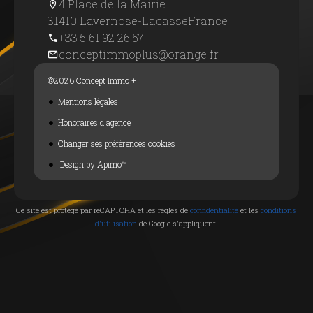
4 Place de la Mairie
31410 Lavernose-Lacasse
France
+33 5 61 92 26 57
conceptimmoplus@orange.fr
©2026 Concept Immo +
Mentions légales
Honoraires d'agence
Changer ses préférences cookies
Design by
Apimo™
Ce site est protégé par reCAPTCHA et les règles de
confidentialité
et les
conditions
d'utilisation
de Google s'appliquent.