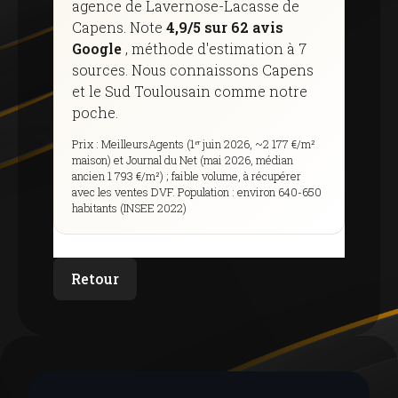
agence de Lavernose-Lacasse de
Capens. Note
4,9/5 sur 62 avis
Google
, méthode d'estimation à 7
sources. Nous connaissons Capens
et le Sud Toulousain comme notre
poche.
Prix ​​: MeilleursAgents (1ᵉʳ juin 2026, ~2 177 €/m²
maison) et Journal du Net (mai 2026, médian
ancien 1 793 €/m²) ; faible volume, à récupérer
avec les ventes DVF. Population : environ 640-650
habitants (INSEE 2022)
Retour