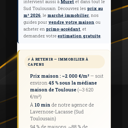
intervient aussi à
Muret
et dans tout le
Sud Toulousain. Découvrez les
prix au
m² 2026
, le
marché immobilier
, nos
guides pour
vendre votre maison
ou
acheter en
primo-accédant
, et
demandez votre
estimation gratuite
.
⚡ À RETENIR — IMMOBILIER À
CAPENS
Prix ​​maison : ~2 000 €/m²
— soit
environ
45 % sous la médiane
maison de Toulouse
(~3 620
€/m²)
À
10 min
de notre agence de
Lavernose-Lacasse (Sud
Toulousain)
94 % de maisons, ~88 % de