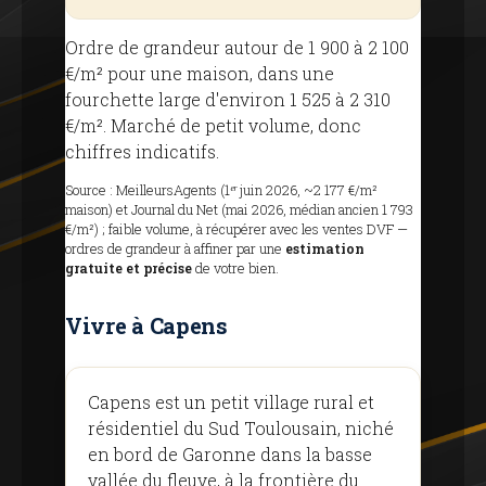
Ordre de grandeur autour de 1 900 à 2 100
€/m² pour une maison, dans une
fourchette large d'environ 1 525 à 2 310
€/m². Marché de petit volume, donc
chiffres indicatifs.
Source : MeilleursAgents (1ᵉʳ juin 2026, ~2 177 €/m²
maison) et Journal du Net (mai 2026, médian ancien 1 793
€/m²) ; faible volume, à récupérer avec les ventes DVF —
ordres de grandeur à affiner par une
estimation
gratuite et précise
de votre bien.
Vivre à Capens
Capens est un petit village rural et
résidentiel du Sud Toulousain, niché
en bord de Garonne dans la basse
vallée du fleuve, à la frontière du