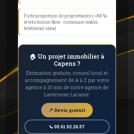
Forte proportion de propriétaires (~88 %)
et très bonne fibre : commune stable,
télétravail idéal
🏠 Un projet immobilier à
Capens ?
Estimation gratuite, conseil local et
accompagnement de A à Z par votre
agence à 10 min de notre agence de
Lavernose-Lacasse.
📍 Devis gratuit
📞 05.61.92.26.57