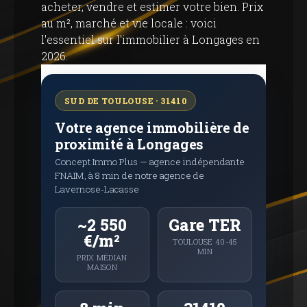
acheter, vendre et estimer votre bien. Prix ​​
au m², marché et vie locale : voici
l'essentiel sur l'immobilier à Longages en
2026.
SUD DE TOULOUSE · 31410
Votre agence immobilière de
proximité à Longages
Concept Immo Plus — agence indépendante
FNAIM, à 8 min de notre agence de
Lavernose-Lacasse
~2 550
Gare TER
€/m²
TOULOUSE 40-45
MIN
PRIX ​​MÉDIAN
MAISON