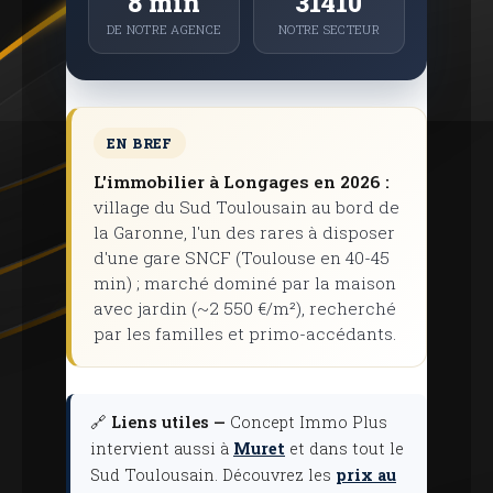
8 min
31410
DE NOTRE AGENCE
NOTRE SECTEUR
EN BREF
L'immobilier à Longages en 2026 :
village du Sud Toulousain au bord de
la Garonne, l'un des rares à disposer
d'une gare SNCF (Toulouse en 40-45
min) ; marché dominé par la maison
avec jardin (~2 550 €/m²), recherché
par les familles et primo-accédants.
🔗
Liens utiles —
Concept Immo Plus
intervient aussi à
Muret
et dans tout le
Sud Toulousain. Découvrez les
prix au