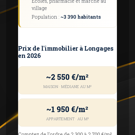
Écoles, pharmacie et marché au
village
Population :
~3 390 habitants
Prix ​​de l'immobilier à Longages
en 2026
~2 550 €/m²
MAISON · MÉDIANE AU M²
~1 950 €/m²
APPARTEMENT · AU M²
Comptez de l'ordre de 2 300 à 2 700 €/m²