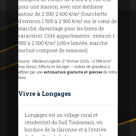
pour une maison, avec une médiane
autour de 2 500-2 600 €/m² (fourchette
d'environ 1 500 à 2 900 €/m² sur le cœur de
marché, davantage pour les biens de
caractère). Côté appartements : environ 1
950 à 2 000 €/m² (offre limitée, marché
surtout composé de maisons).
Source : MeilleursAgents (1ᵉʳ février 2026, ~2 589 €/m²
tous biens), Efficity et SeLoger — ordres de grandeur à
affiner par une
estimation gratuite et précise
de votre
bien.
Vivre à Longages
Longages est un village rural et
résidentiel du Sud Toulousain, en
bordure de la Garonne et à l'entrée