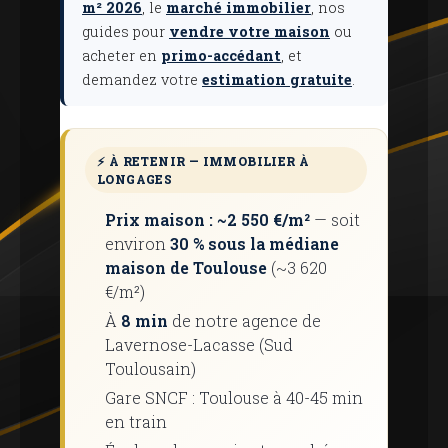
m² 2026
, le
marché immobilier
, nos
guides pour
vendre votre maison
ou
acheter en
primo-accédant
, et
demandez votre
estimation gratuite
.
⚡ À RETENIR — IMMOBILIER À
LONGAGES
Prix ​​maison : ~2 550 €/m²
— soit
environ
30 % sous la médiane
maison de Toulouse
(~3 620
€/m²)
À
8 min
de notre agence de
Lavernose-Lacasse (Sud
Toulousain)
Gare SNCF : Toulouse à 40-45 min
en train